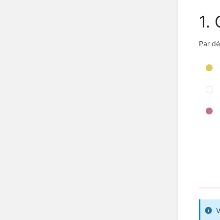
1.
Par dé
V