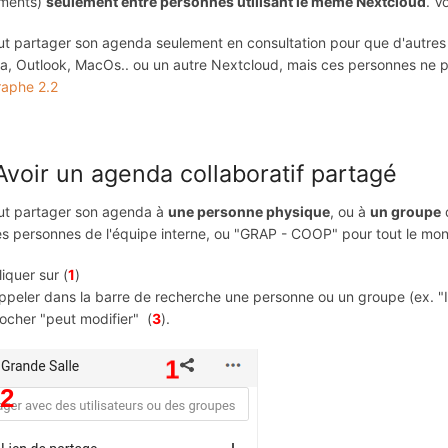
ments)
seulement entre personnes utilisant le même Nextcloud
. V
t partager son agenda seulement en consultation pour que d'autres
, Outlook, MacOs.. ou un autre Nextcloud, mais ces personnes ne po
raphe 2.2
 Avoir un agenda collaboratif partagé
ut partager son agenda à
une personne physique
, ou à
un groupe
d
es personnes de l'équipe interne, ou "GRAP - COOP" pour tout le mon
liquer sur (
1
)
ppeler dans la barre de recherche une personne ou un groupe (ex. "I
ocher "peut modifier" (
3
).