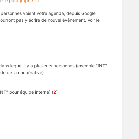
oir le
paragraphe 2.1
.
 personnes voient votre agenda, depuis Google
urront pas y écrire de nouvel évènement. Voir le
ans lequel il y a plusieurs personnes (exemple "INT"
de de la coopérative)
NT" pour équipe interne) (
2
)