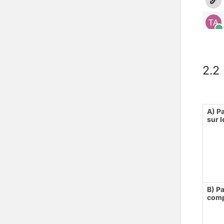
2.2
A) P
sur 
B) P
comp