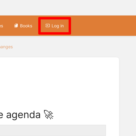
es
Books
Log in
hanges
le agenda 🚀