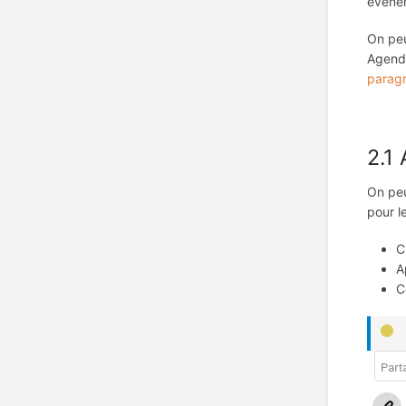
évène
On peu
Agenda
parag
2.1
On pe
pour l
C
A
C