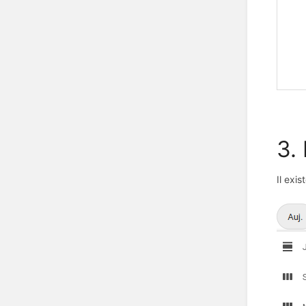
3.
Il exi