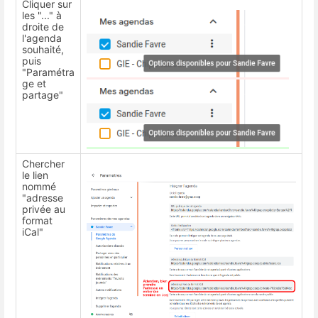
Cliquer sur
les "..." à
droite de
l'agenda
souhaité,
puis
"Paramétra
ge et
partage"
Chercher
le lien
nommé
"adresse
privée au
format
iCal"