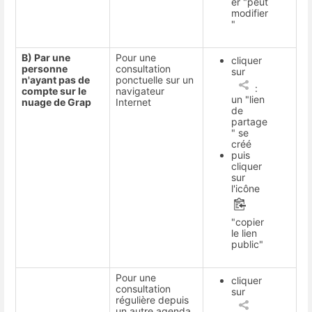
er "peut
modifier
"
B) Par une
Pour une
cliquer
personne
consultation
sur
n'ayant pas de
ponctuelle sur un
:
compte sur le
navigateur
un "lien
nuage de Grap
Internet
de
partage
" se
créé
puis
cliquer
sur
l'icône
"copier
le lien
public"
Pour une
cliquer
consultation
sur
régulière depuis
un autre agenda