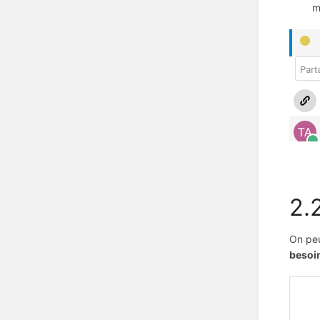
m
2.
On peu
besoin