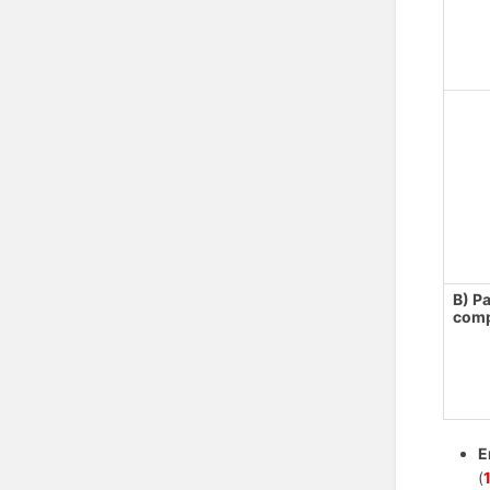
B) P
comp
E
(