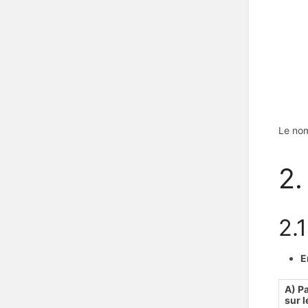
Le nom
2.
2.
E
A) P
sur 