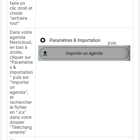
faire un
clic droit et
choisir
"extraire
tout"
Dans votre
agenda
Nextcloud,
puis
en bas à
droite,
cliquer sur
"Paramètre
s &
importation
" puis sur
"Importer
un
agenda",
et
rechercher
le fichier
en ".ics"
dans votre
dossier
"Télécharg
ements"