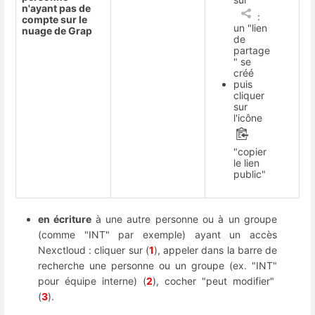
n'ayant pas de
:
compte sur le
un "lien
nuage de Grap
de
partage
" se
créé
puis
cliquer
sur
l'icône
"copier
le lien
public"
en écriture
à une autre personne ou à un groupe
(comme "INT" par exemple) ayant un accès
Nexctloud : cliquer sur (
1
), appeler dans la barre de
recherche une personne ou un groupe (ex. "INT"
pour équipe interne) (
2
), cocher "peut modifier"
(
3
).