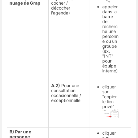
nuage de Grap
cocher /
appeler
décocher
dans la
l'agenda)
barre
de
recherc
he une
personn
e ou un
groupe
(ex.
"INT"
pour
équipe
interne)
A.2)
Pour une
cliquer
consultation
sur
occasionnelle /
"copier
exceptionnelle
le lien
privé"
B) Par une
cliquer
personne
sur