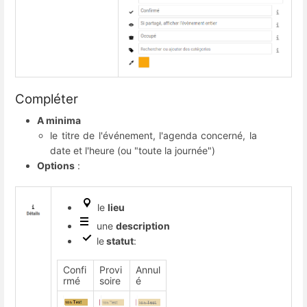
Compléter
A minima
le titre de l'événement, l'agenda concerné, la
date et l'heure (ou "toute la journée")
Options
:
le
lieu
une
description
le
statut
:
Confi
Provi
Annul
rmé
soire
é