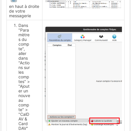
en haut à droite
de votre
messagerie
Dans
"Para
mètre
s du
comp
te",
aller
dans
"Actio
ns sur
les
comp
tes" >
"Ajout
er un
nouve
au
comp
te" >
"CalD
AV &
Card
DAV"