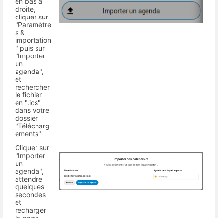
en bas à
droite,
cliquer sur
"Paramètre
s &
importation
" puis sur
"Importer
un
agenda",
et
rechercher
le fichier
en ".ics"
dans votre
dossier
"Télécharg
ements"
Cliquer sur
"Importer
un
agenda",
attendre
quelques
secondes
et
recharger
la page.