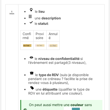
le
lieu
une
description
le
statut
:
Confi
Provi
Annul
rmé
soire
é
le
niveau de confidentialité
si
l'évènement est partagé(3 niveaux),
le
type de RDV
(suis-je disponible
pendant ce créneau ? facilite la prise de
rendez-vous à plusieurs),
une
étiquette
(qualifier le type de
RDV en lui attribuant une couleur).
On peut aussi mettre une
couleur
sans