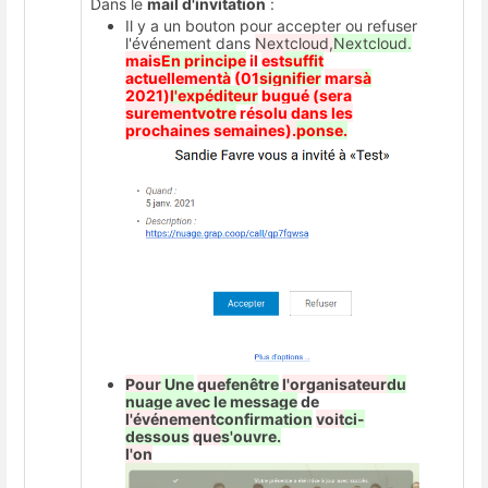
Dans le
mail d'invitation
:
Il y a un bouton pour accepter ou refuser
l'événement dans
Nextcloud,
Nextcloud.
mais
En principe
il
est
suffit
actuellement
à
(01
signifier
mars
à
2021)
l'expéditeur
bugué (sera
surement
votre
ré
solu dans les
prochaines semaines).
ponse.
Pour
Une
que
fenêtre
l'organisateur
du
nuage avec le message
de
l'événement
confirmation
voit
ci-
dessous
que
s'ouvre.
l'on