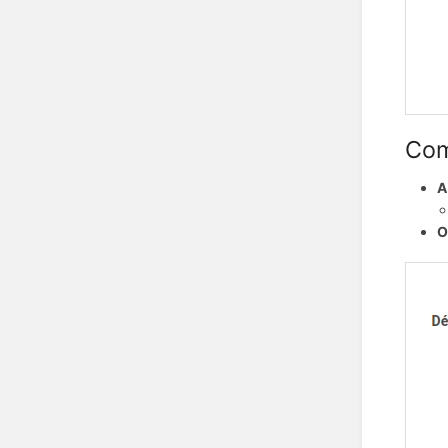
Com
A
O