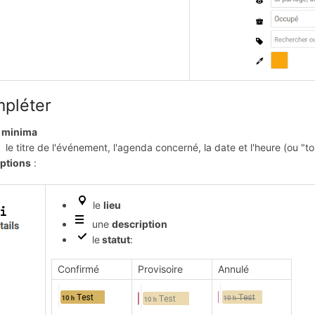
pléter
 minima
le titre de l'événement, l'agenda concerné, la date et l'heure (ou "to
ptions
:
le
lieu
une
description
le
statut
:
Confirmé
Provisoire
Annulé