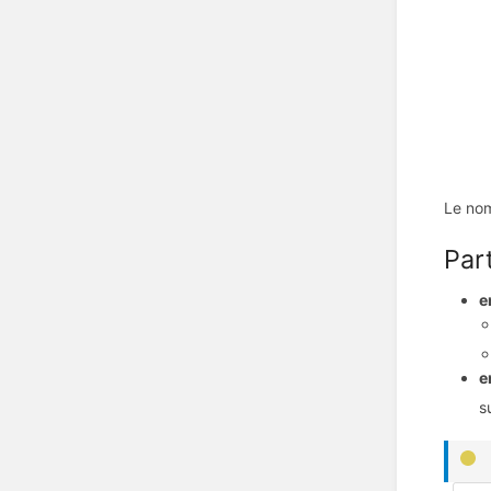
Le nom
Par
e
e
s