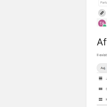
Af
Il exi