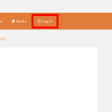
es
Books
Log in
nges