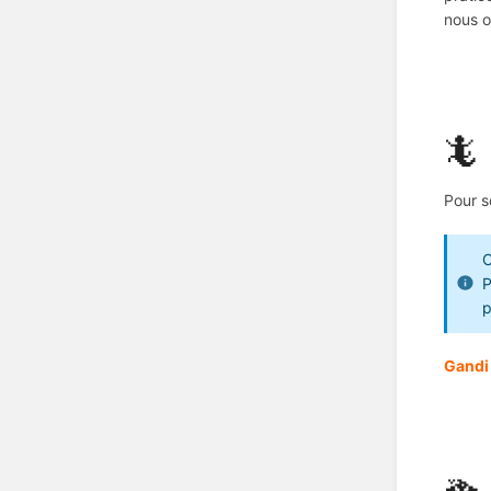
nous o
🦎
Pour s
C
P
p
Gandi