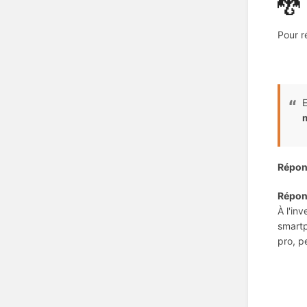
🐉
Pour r
E
m
Répon
Répon
À l'in
smartp
pro, p