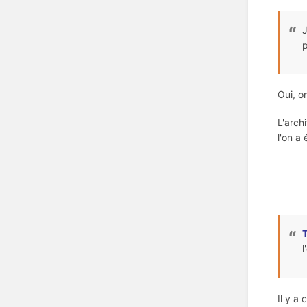
J
p
Oui, o
L'arch
l'on a
l
Il y a