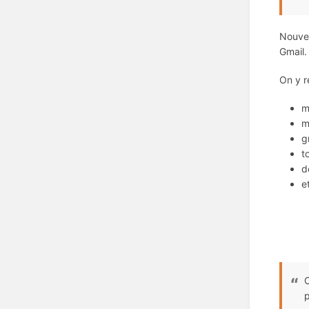
Nouvea
Gmail. 
On y 
m
m
g
t
d
e
C
p