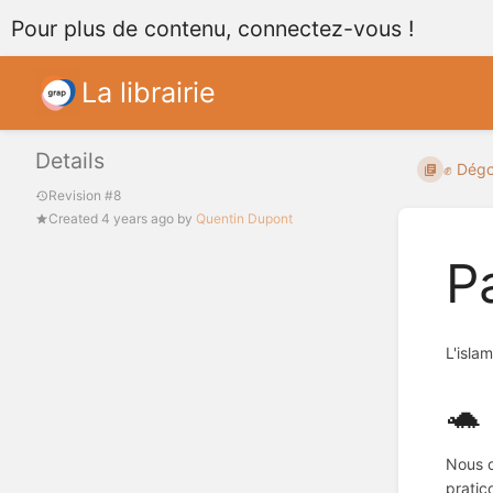
Pour plus de contenu, connectez-vous !
La librairie
Details
✊ Dégoo
Revision #8
Created
4 years ago
by
Quentin Dupont
P
L'isla
🐢 
Nous o
pratic