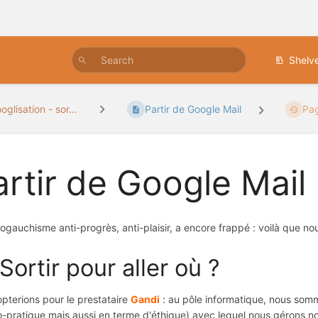
Shelv
glisation - sor...
Partir de Google Mail
Pag
artir de Google Mail
mogauchisme anti-progrès, anti-plaisir, a encore frappé : voilà que no
Sortir pour aller où ?
pterions pour le prestataire
Gandi
: au pôle informatique, nous somme
o-pratique mais aussi en terme d'éthique) avec lequel nous gérons n