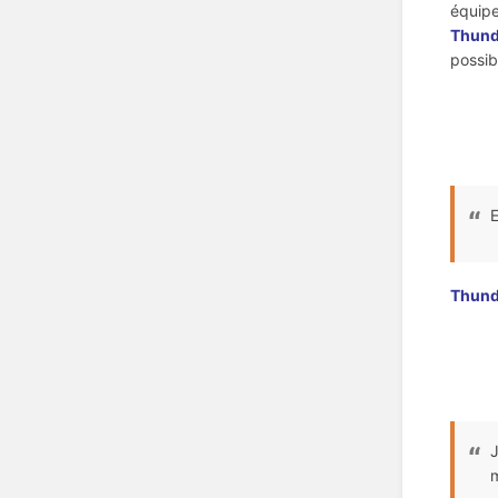
équipe
Thund
possib
Thund
J
m