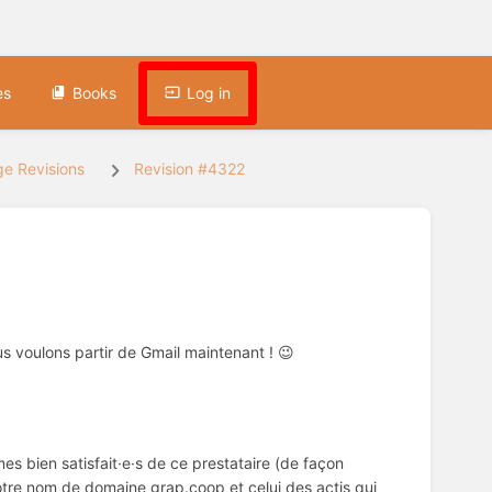
es
Books
Log in
e Revisions
Revision #4322
us voulons partir de Gmail maintenant ! 😉
s bien satisfait·e·s de ce prestataire (de façon
otre nom de domaine grap.coop et celui des actis qui