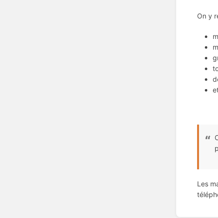
On y 
m
m
g
t
d
e
C
p
Les ma
téléph