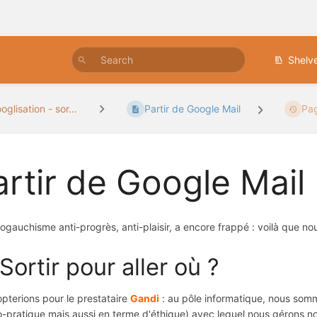
Shelv
glisation - sor...
Partir de Google Mail
Pag
artir de Google Mail
mogauchisme anti-progrès, anti-plaisir, a encore frappé : voilà que no
Sortir pour aller où ?
pterions pour le prestataire
Gandi
: au pôle informatique, nous somme
o-pratique mais aussi en terme d'éthique) avec lequel nous gérons n