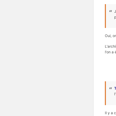
J
p
Oui, o
L'arch
l'on a
l
Il y a