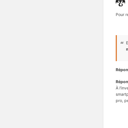
🐉
Pour r
E
m
Répon
Répon
À l'in
smartp
pro, p