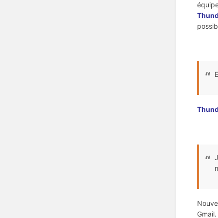
équipe
Thund
possib
Thund
J
m
Nouvea
Gmail. 