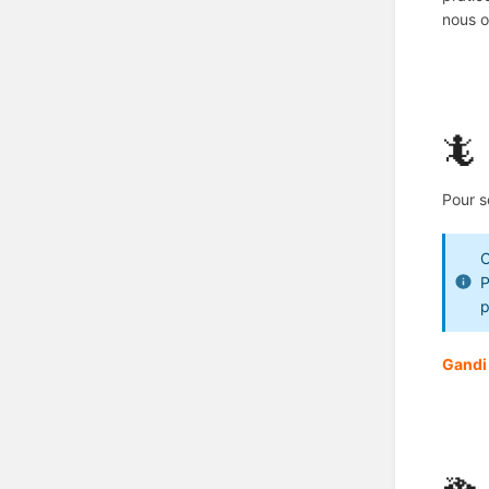
nous o
🦎
Pour s
C
P
p
Gandi