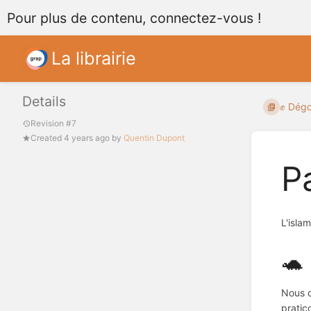
Pour plus de contenu, connectez-vous !
La librairie
Details
✊ Dégoo
Revision #7
Created
4 years ago
by
Quentin Dupont
P
L'isla
🐢 
Nous o
pratic