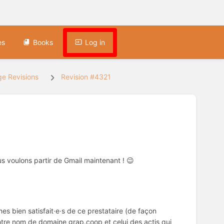
es
Books
Log in
e Revisions
Revision #4321
us voulons partir de Gmail maintenant ! 😉
s bien satisfait·e·s de ce prestataire (de façon
otre nom de domaine grap.coop et celui des actis qui