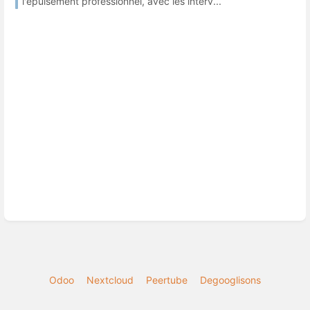
l'épuisement professionnel, avec les interv...
Odoo
Nextcloud
Peertube
Degooglisons