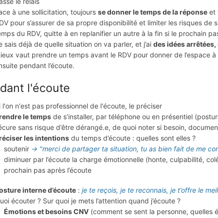
asse le relais
ace à une sollicitation, toujours
se donner le temps de la réponse
et 
DV pour s’assurer de sa propre disponibilité et limiter les risques d
emps du RDV, quitte à en replanifier un autre à la fin si le prochain pa
e sais déjà de quelle situation on va parler, et j’ai
des idées arrêtées,
ieux vaut prendre un temps avant le RDV pour donner de l’espace à ce
nsuite pendant l’écoute.
dant l'écoute
i l'on n'est pas professionnel de l'écoute, le préciser
rendre le temps
de s’installer, par téléphone ou en présentiel (pos
écure sans risque d’être dérangé.e, de quoi noter si besoin, documen
réciser les intentions
du temps d’écoute : quelles sont elles ?
soutenir
→ "merci de partager ta situation, tu as bien fait de me cont
diminuer par l’écoute la charge émotionnelle (honte, culpabilité, colère
prochain pas après l’écoute
osture interne d’écoute
:
je te reçois, je te reconnais, je t’offre le 
uoi écouter ? Sur quoi je mets l’attention quand j’écoute ?
Émotions et besoins CNV
(comment se sent la personne, quelles é