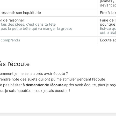
jambes / 
devant so
 ressentir son inquiétude
Être à l'
er de raisonner
Faire de 
 fais des idées, c'est dans ta tête
pour que 
 pas la petite bête qui va manger la grosse
Est-ce qu
cette ara
e comprends
Écoute ac
ès l’écoute
omment je me sens après avoir écouté ?
rendre note des sujets qui ont pu me stimuler pendant l’écoute
e pas hésiter à
demander de l’écoute
après avoir écouté, plus je reço
lus je suis écouté.e mieux je sais écouter !