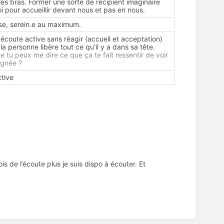
les bras. Former une sorte de récipient imaginaire
i pour accueillir devant nous et pas en nous.
aise, serein.e au maximum.
l'écoute active sans réagir (accueil et acceptation)
la personne libère tout ce qu'il y a dans sa tête.
e tu peux me dire ce que ça te fait ressentir de voir
ignée ?
tive
is de l’écoute plus je suis dispo à écouter. Et