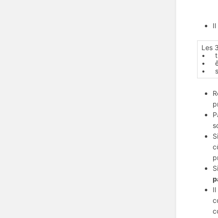
I
Les 3
• tro
• êtr
• su
R
p
P
s
S
c
p
S
p
I
c
c