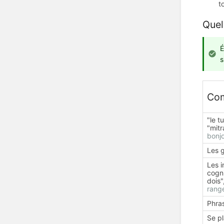
t
Quel
É
s
Com
"le t
"mitr
bonjo
Les g
Les i
cogni
dois"
rang
Phra
Se pl