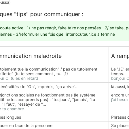
oussa)
ques "tips" pour communiquer :
coute active : 1/ ne pas réagir, faire taire nos pensées - 2/ se taire, 
iennes - 3/reformuler une fois que l'interlocuteur.ice a terminé
munication maladroite
A remp
utoiement tue la communication" / pas de tutoiement
Le "JE" e
aillette" (tu te sens comment , tu...,?)
temps.
ur C. tu es en retard
bonjour C.
énéralités : le "On", imprécis, "ça arrive"...
là aussi, 
njonctions sociales ne fonctionnent pas (le système
encore un
tif ne les comprends pas) : "toujours", "jamais", "tu
j'ai beso
, "il faut", "essayer de "...
e ta chambre
ses longues
Phrases 
acer en face de la personne
Se placer