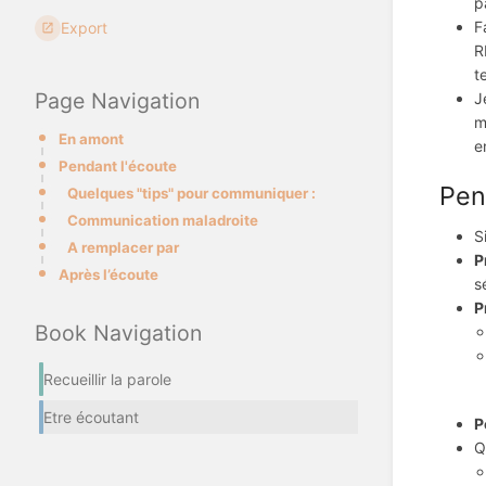
p
F
Export
R
t
Page Navigation
J
m
En amont
e
Pendant l'écoute
Pen
Quelques "tips" pour communiquer :
Communication maladroite
S
A remplacer par
P
Après l’écoute
s
P
Book Navigation
Recueillir la parole
Etre écoutant
P
Q