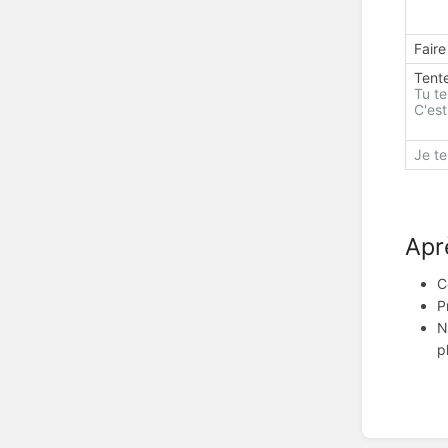
Faire
Tent
Tu te
C'est
Je t
Apr
C
P
N
p
Enter