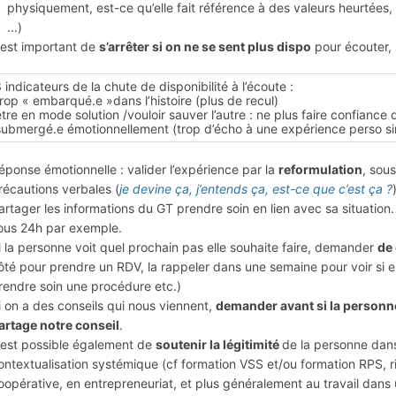
physiquement, est-ce qu’elle fait référence à des valeurs heurtées, q
...)
l est important de
s’arrêter si on ne se sent plus dispo
pour écouter, 
 indicateurs de la chute de disponibilité à l’écoute :
p « embarqué.e »dans l’histoire (plus de recul)
e en mode solution /vouloir sauver l’autre : ne plus faire confiance
bmergé.e émotionnellement (trop d’écho à une expérience perso sim
éponse émotionnelle : valider l’expérience par la
reformulation
, sou
récautions verbales (
je devine ça, j’entends ça, est-ce que c’est ça ?
artager les informations du GT prendre soin en lien avec sa situation.
ous 24h par exemple.
i la personne voit quel prochain pas elle souhaite faire, demander
de 
ôté pour prendre un RDV, la rappeler dans une semaine pour voir si el
rendre soin une procédure etc.)
i on a des conseils qui nous viennent,
demander avant si la personne
artage notre conseil
.
l est possible également de
soutenir la légitimité
de la personne dans
ontextualisation systémique (cf formation VSS et/ou formation RPS, ri
oopérative, en entrepreneuriat, et plus généralement au travail dans u