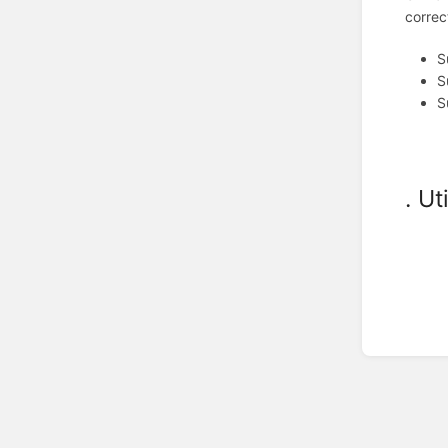
correc
S
S
S
. U