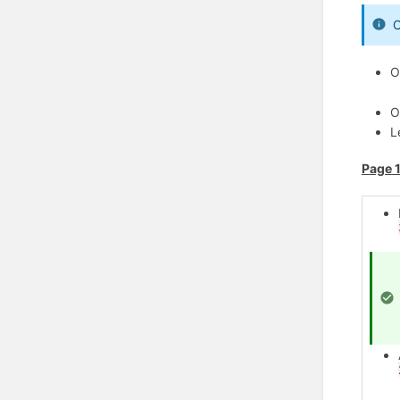
O
O
O
L
Page 