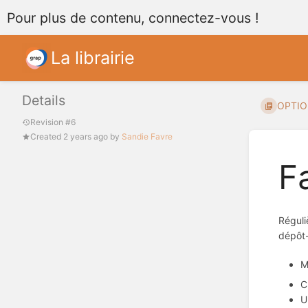
Pour plus de contenu, connectez-vous !
La librairie
Details
OPTION
Revision #6
Created
2 years ago
by
Sandie Favre
F
Réguli
dépôt
M
C
U