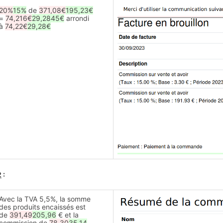
20%
15%
de
371,08€
195,23€
=
74,216€
29,2845€
arrondi
à
74,22€
29,28€
2
:
Avec la TVA 5,5%, la somme
des produits encaissés est
de
391,49
205,96
€ et la
commission de
78,30
35,14