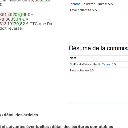
€
391,49
205,96
€ -
78,30
35,14
€ =
313,19
170,82
€ TTC que l'on
doit reverser
3
: détail des articles
 et suivantes éventuelles
: détail des écritures comptables