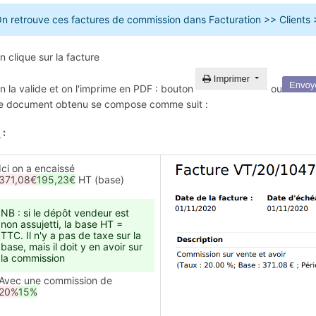
n retrouve ces factures de commission dans Facturation >> Clients
n clique sur la facture
n la valide et on l'imprime en PDF : bouton
ou
e document obtenu se compose comme suit :
1
:
Ici on a encaissé
371,08€
195,23€
HT (base)
NB : si le dépôt vendeur est
non assujetti, la base HT =
TTC. Il n'y a pas de taxe sur la
base, mais il doit y en avoir sur
la commission
Avec une commission de
20%
15%