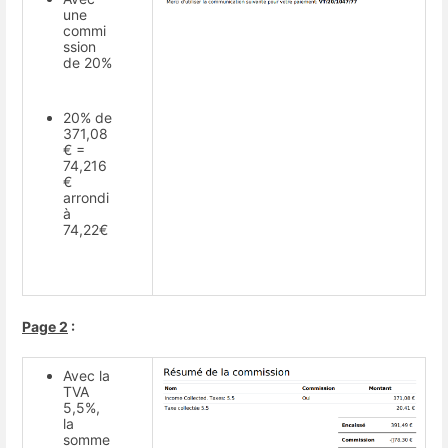
une
commi
ssion
de 20%
20% de
371,08
€ =
74,216
€
arrondi
à
74,22€
Page 2
:
Avec la
TVA
5,5%,
la
somme