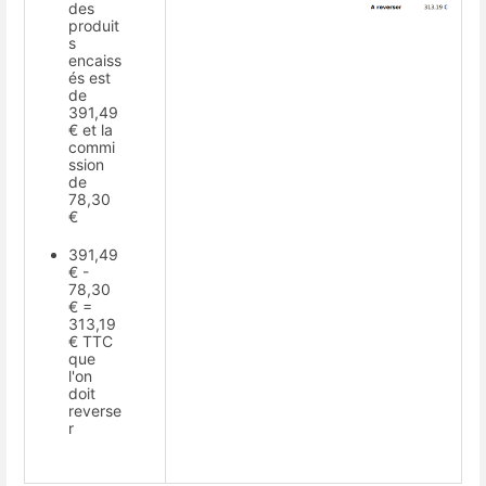
des
produit
s
encaiss
és est
de
391,49
€ et la
commi
ssion
de
78,30
€
391,49
€ -
78,30
€ =
313,19
€ TTC
que
l'on
doit
reverse
r