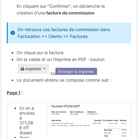
En cliquant sur "Confirmer", on déclenche la
création d'une
facture de commission
On retrouve ces factures de commission dans
Facturation >> Clients >> Factures
On clique sur la facture
On la valide et on l'imprime en PDF : bouton
ou
Le document obtenu se compose comme suit :
Page 1
:
Ici on a
encaiss
é
371,08
€ HT
(base)
Avec