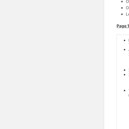
O
O
L
Page 1