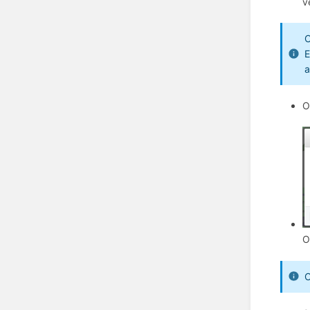
v
C
E
a
O
O
O