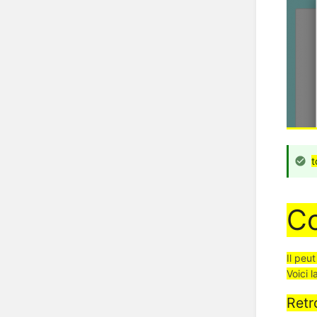
t
Co
Il peu
Voici 
Retr