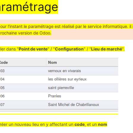
aramétrage
our l'instant le paramétrage est réalisé par le service informatique. il 
rochaine version de Odoo.
ller dans "
Point de vente
" / "
Configuration
" / "
Lieu de marché
".
réer un nouveau lieu en y affectant un
code
, et un
nom