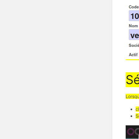
Sé
Lorsqu
c
S