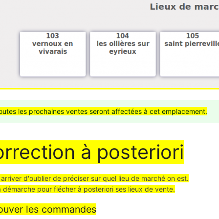
outes les prochaines ventes seront affectées à cet emplacement.
rrection à posteriori
t arriver d'oublier de préciser sur quel lieu de marché on est.
la démarche pour flécher à posteriori ses lieux de vente.
ouver les commandes