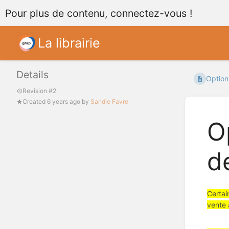
Pour plus de contenu, connectez-vous !
La librairie
Details
Option
Revision #2
Created
6 years ago
by
Sandie Favre
O
d
Certai
vente 