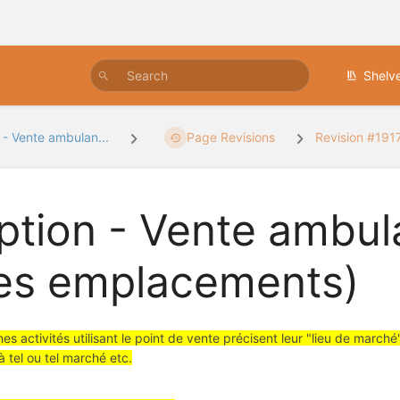
Shelv
 - Vente ambulan...
Page Revisions
Revision #191
ption - Vente ambul
es emplacements)
nes activités utilisant le point de vente précisent leur "lieu de march
à tel ou tel marché etc.