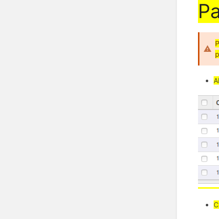
P
P
p
A
C