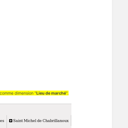
nt comme dimension "
Lieu de marché
".