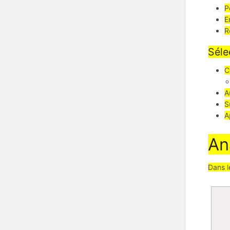
P
E
R
Séle
C
A
S
A
An
Dans l