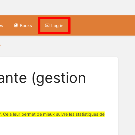
es
Books
Log in
7
ante (gestion
é". Cela leur permet de mieux suivre les statistiques de