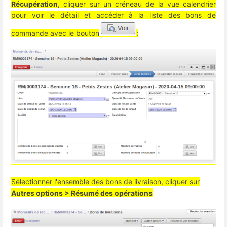
Récupération
, cliquer sur un créneau de la vue calendrier
pour voir le détail et accéder à la liste des bons de
commande avec le bouton
:
Sélectionner l'ensemble des bons de livraison, cliquer sur
Autres options > Résumé des opérations