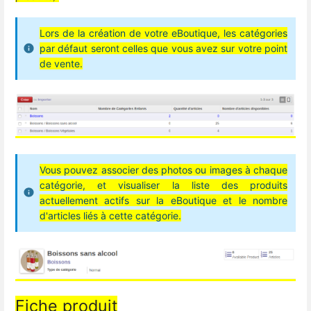
Lors de la création de votre eBoutique, les catégories
par défaut seront celles que vous avez sur votre point
de vente.
Vous pouvez associer des photos ou images à chaque
catégorie, et visualiser la liste des produits
actuellement actifs sur la eBoutique et le nombre
d'articles liés à cette catégorie.
Fiche produit