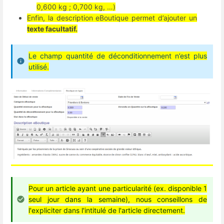
0,600 kg ; 0,700 kg, …)
Enfin, la description eBoutique permet d’ajouter un
texte facultatif.
Le champ quantité de déconditionnement n’est plus
utilisé.
Pour un article ayant une particularité (ex. disponible 1
seul jour dans la semaine), nous conseillons de
l'expliciter dans l'intitulé de l'article directement.