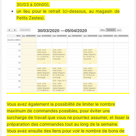
30/03 à 00h00),
un lieu pour le retrait (ci-dessous, au magasin de
Petits Zestes).
Vous avez également la possibilité de limiter le nombre
maximum de commandes possibles, pour éviter une
surcharge de travail que vous ne pourriez assumer, et lisser la
préparation des commandes tout au long de la semaine.
Vous avez ensuite des liens pour voir le nombre de bons de