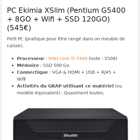
PC Ekimia XSlim (Pentium G5400
+ 8GO + Wifi + SSD 120GO)
(545€)
Petit PC (pratique pour être rangé dans un meuble de
caisse).
Processeur
:
Intel core i5-7400
(note : 5508)
Mémoire
: SSD 500 Go
Connectique
: VGA & HDMI + USB + RJ45 +
Wif
i
Activités du GRAP utilisant ce matériel
(ou
modèle équivalent) : Quasiment toutes.