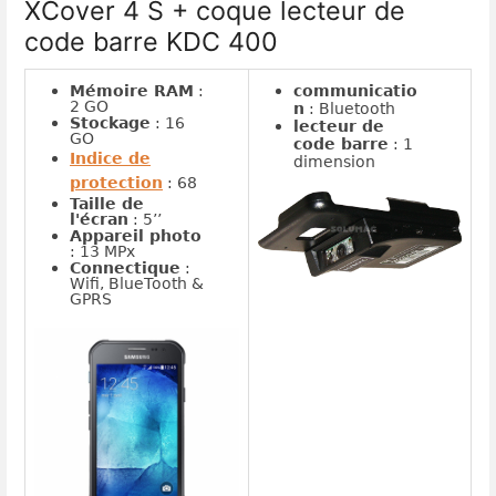
XCover 4 S + coque lecteur de
code barre KDC 400
Mémoire RAM
:
communicatio
2 GO
n
: Bluetooth
Stockage
: 16
lecteur de
GO
code barre
: 1
Indice de
dimension
protection
: 68
Taille de
l'écran
: 5’’
Appareil photo
: 13 MPx
Connectique
:
Wifi, BlueTooth &
GPRS